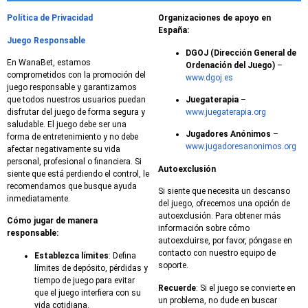
Política de Privacidad
Organizaciones de apoyo en
España:
Juego Responsable
DGOJ (Dirección General de
En WanaBet, estamos
Ordenación del Juego)
–
comprometidos con la promoción del
www.dgoj.es
juego responsable y garantizamos
que todos nuestros usuarios puedan
Juegaterapia
–
disfrutar del juego de forma segura y
www.juegaterapia.org
saludable. El juego debe ser una
Jugadores Anónimos
–
forma de entretenimiento y no debe
www.jugadoresanonimos.org
afectar negativamente su vida
personal, profesional o financiera. Si
Autoexclusión
siente que está perdiendo el control, le
recomendamos que busque ayuda
Si siente que necesita un descanso
inmediatamente.
del juego, ofrecemos una opción de
autoexclusión. Para obtener más
Cómo jugar de manera
información sobre cómo
responsable:
autoexcluirse, por favor, póngase en
contacto con nuestro equipo de
Establezca límites
: Defina
soporte.
límites de depósito, pérdidas y
tiempo de juego para evitar
Recuerde
: Si el juego se convierte en
que el juego interfiera con su
un problema, no dude en buscar
vida cotidiana.